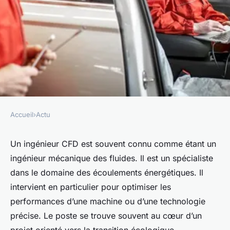
Accueil
›
Actu
ACTU
Devenir ingénieur CFD : le
Un ingénieur CFD est souvent connu comme étant un
ingénieur mécanique des fluides. Il est un spécialiste
rôle et les compétences
dans le domaine des écoulements énergétiques. Il
requises
intervient en particulier pour optimiser les
performances d’une machine ou d’une technologie
esther
•
26 février 2024
•
3 min de lecture
précise. Le poste se trouve souvent au cœur d’un