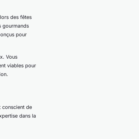
lors des fêtes
rs gourmands
 conçus pour
ix. Vous
ent viables pour
tion.
et conscient de
xpertise dans la