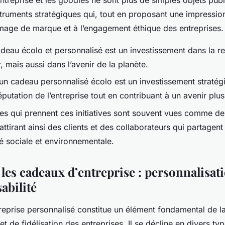
treprise et les goodies ne sont plus de simples objets public
truments stratégiques qui, tout en proposant une impressio
’image de marque et à l’engagement éthique des entreprises
deau écolo et personnalisé est un investissement dans la rel
, mais aussi dans l’avenir de la planète.
’un cadeau personnalisé écolo est un investissement stratég
éputation de l’entreprise tout en contribuant à un avenir plu
ses qui prennent ces initiatives sont souvent vues comme de
attirant ainsi des clients et des collaborateurs qui partagent
té sociale et environnementale.
 les cadeaux d’entreprise : personnalisati
abilité
reprise personnalisé constitue un élément fondamental de la
t de fidélisation des entreprises. Il se décline en divers typ