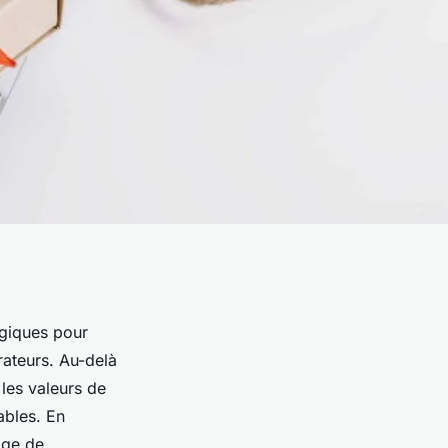
égiques pour
orateurs. Au-delà
 les valeurs de
ables. En
age de