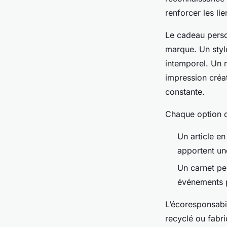
renforcer les li
Le cadeau person
marque. Un stylo
intemporel. Un 
impression créat
constante.
Chaque option d
Un article en
apportent un
Un carnet per
événements p
L’écoresponsabil
recyclé ou fabri