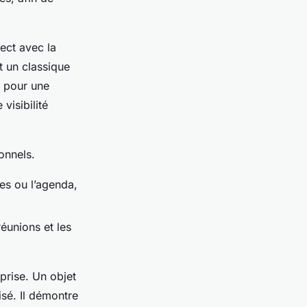
rect avec la
t un classique
e pour une
visibilité
ionnels.
tes ou l’agenda,
réunions et les
prise. Un objet
isé. Il démontre