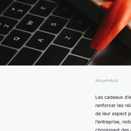
Accueil
›
Actu
ACTU
Cadeaux d'entrepri
Les cadeaux d’en
renforcer les rel
l'impact des stratég
de leur aspect pu
l’entreprise, no
choisissant des 