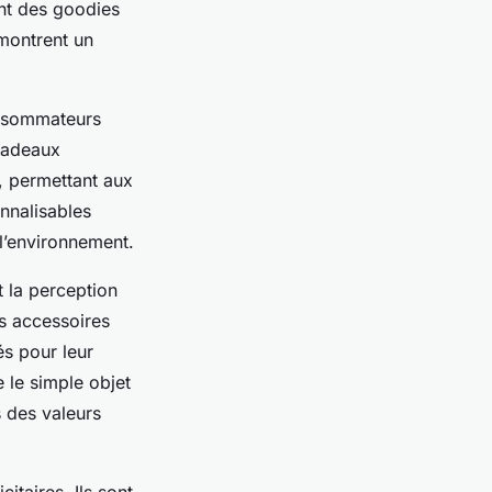
ant des goodies
émontrent un
onsommateurs
 cadeaux
é, permettant aux
nnalisables
 l’environnement.
t la perception
es accessoires
és pour leur
e le simple objet
s des valeurs