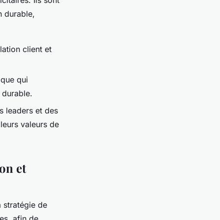
itaires. Ils sont
n durable,
.
ation client et
ique qui
s durable.
s leaders et des
 leurs valeurs de
on et
 stratégie de
es, afin de