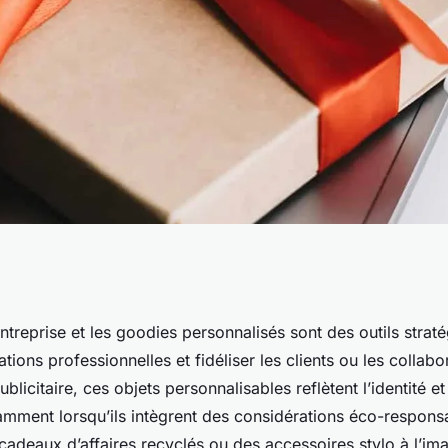
se pour maximiser
treprise et les goodies personnalisés sont des outils strat
ations professionnelles et fidéliser les clients ou les collab
ies marketing éco-
blicitaire, ces objets personnalisables reflètent l’identité et
tamment lorsqu’ils intègrent des considérations éco-respons
cadeaux d’affaires recyclés ou des accessoires stylo à l’im