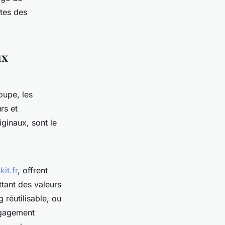
ntes des
ux
oupe, les
rs et
ginaux, sont le
kit.fr
,
offrent
ttant des valeurs
 réutilisable, ou
ngagement