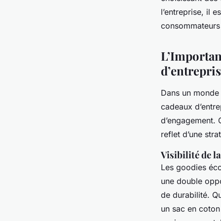
responsables
l’entreprise, il
consommateurs 
esther
•
18 mars 2024
•
9 min de lecture
L’Importan
d’entrepri
Dans un monde o
cadeaux d’entre
d’engagement. C
reflet d’une str
Visibilité de
Les goodies éc
une double oppor
de durabilité. Q
un sac en coton