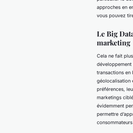
comment
approches en en
vous pouvez tir
esther
•
29 mars 2024
•
3 min de lecture
Le Big Data
marketing
Cela ne fait pl
développement de
transactions en
géolocalisation
préférences, le
marketings ciblé
évidemment perme
permettre d’appr
consommateurs e