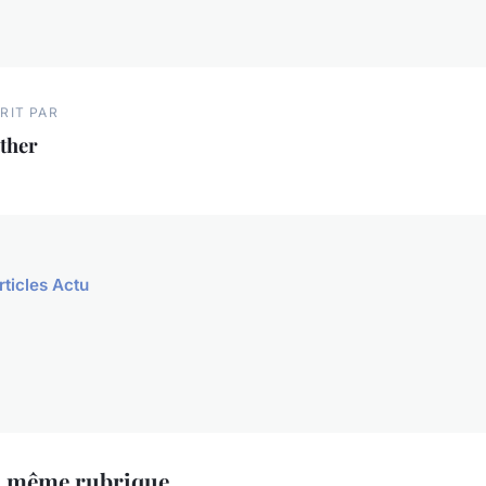
RIT PAR
ther
rticles Actu
a même rubrique