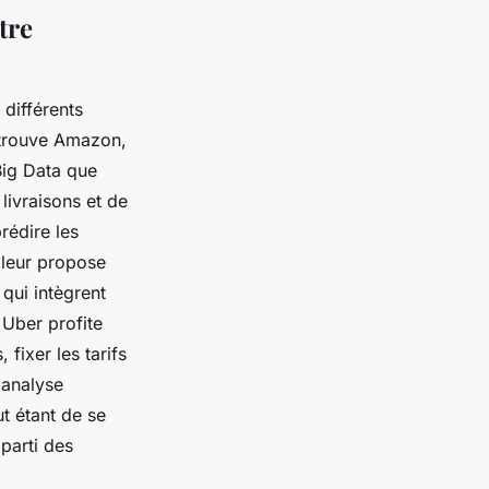
tre
différents
e trouve Amazon,
 Big Data que
livraisons et de
rédire les
s leur propose
qui intègrent
 Uber profite
fixer les tarifs
 analyse
t étant de se
 parti des