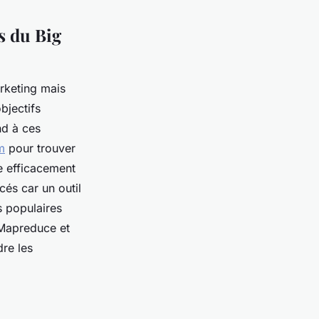
s du Big
rketing mais
bjectifs
nd à ces
m
pour trouver
e efficacement
cés car un outil
s populaires
Mapreduce et
dre les