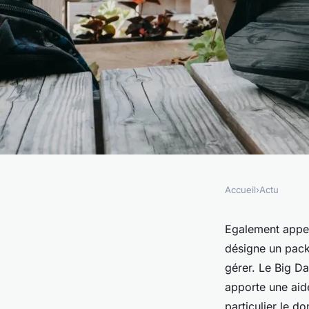
Accueil
›
Actu
ACTU
Attirez encore plus d
Egalement appe
désigne un pack
puissance du Big Da
gérer. Le Big Da
apporte une aide
particulier le d