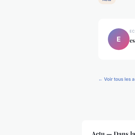
EC
E
es
← Voir tous les a
Actu — Dans l