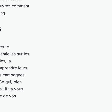
couvrez comment
ing.
s
er le
ntielles sur les
es, la
omprendre leurs
des campagnes
Ce qui, bien
i, il va vous
ie de vos