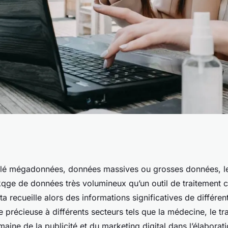
e clients grâce à la
lé mégadonnées, données massives ou grosses données, le
qge de données très volumineux qu’un outil de traitement c
ta : découvrez
ta recueille alors des informations significatives de différen
 précieuse à différents secteurs tels que la médecine, le tr
omaine de la publicité et du marketing digital dans l’élaborat