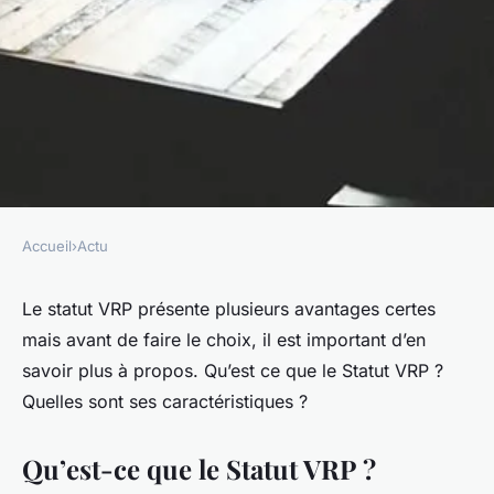
Accueil
›
Actu
ACTU
Statut VRP : Définition et
Le statut VRP présente plusieurs avantages certes
mais avant de faire le choix, il est important d’en
caractéristiques
savoir plus à propos. Qu’est ce que le Statut VRP ?
Quelles sont ses caractéristiques ?
esther
•
10 janvier 2023
•
2 min de lecture
Qu’est-ce que le Statut VRP ?