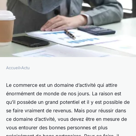
Accueil
›
Actu
ACTU
Comment choisir les bons
Le commerce est un domaine d’activité qui attire
énormément de monde de nos jours. La raison est
partenaires commerciaux ?
qu’il possède un grand potentiel et il y est possible de
se faire vraiment de revenus. Mais pour réussir dans
esther
•
29 décembre 2023
•
2 min de lecture
ce domaine d’activité, vous devez être en mesure de
vous entourer des bonnes personnes et plus