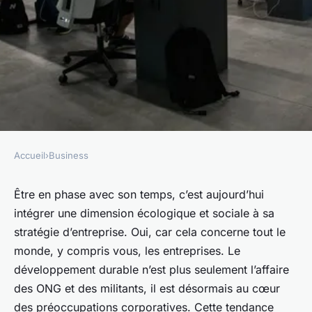
Accueil
›
Business
BUSINESS
Stratégies pour un
Être en phase avec son temps, c’est aujourd’hui
intégrer une dimension écologique et sociale à sa
engagement employé durable
stratégie d’entreprise. Oui, car cela concerne tout le
?
monde, y compris vous, les entreprises. Le
développement durable n’est plus seulement l’affaire
esther
•
18 février 2024
•
7 min de lecture
des ONG et des militants, il est désormais au cœur
des préoccupations corporatives. Cette tendance