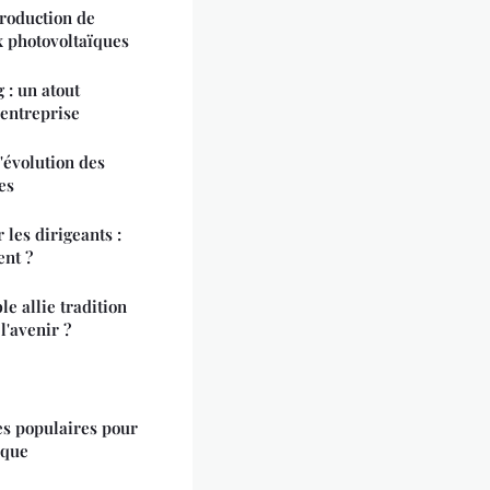
roduction de
ux photovoltaïques
 : un atout
 entreprise
l'évolution des
es
 les dirigeants :
ent ?
 allie tradition
l'avenir ?
es populaires pour
rque