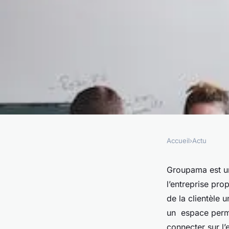
Accueil
›
Actu
ACTU
Espace client Grou
Groupama est un
l’entreprise prop
de la clientèle u
esther
•
10 janvier 2023
•
2 min de lecture
un espace perme
connecter sur l