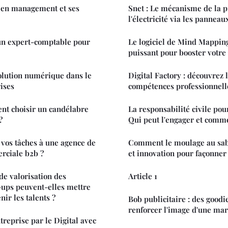
l en management et ses
Snet : Le mécanisme de la p
l'électricité via les pannea
n expert-comptable pour
Le logiciel de Mind Mapping
puissant pour booster votre
volution numérique dans le
Digital Factory : découvrez 
ises
compétences professionnell
nt choisir un candélabre
La responsabilité civile pour
?
Qui peut l'engager et comm
vos tâches à une agence de
Comment le moulage au sable
rciale b2b ?
et innovation pour façonner 
e valorisation des
Article 1
-ups peuvent-elles mettre
ir les talents ?
Bob publicitaire : des goodi
renforcer l'image d'une ma
reprise par le Digital avec