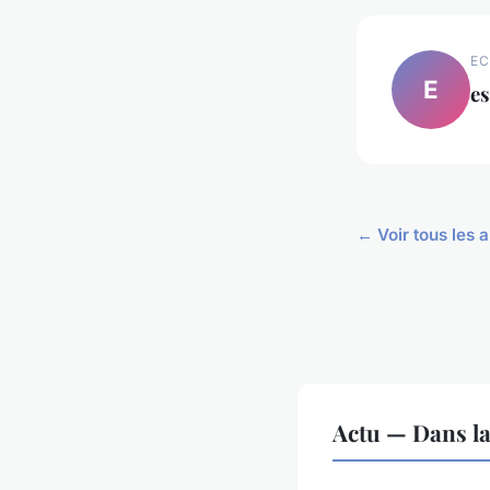
EC
E
es
← Voir tous les a
Actu — Dans l