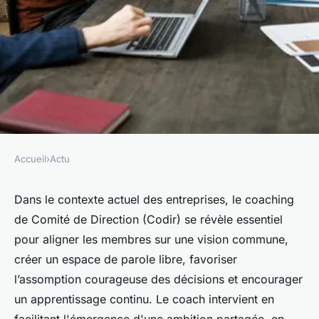
Accueil
›
Actu
ACTU
Coaching codir : alignement,
Dans le contexte actuel des entreprises, le coaching
de Comité de Direction (Codir) se révèle essentiel
collaboration et croissance
pour aligner les membres sur une vision commune,
continue
créer un espace de parole libre, favoriser
l’assomption courageuse des décisions et encourager
esther
•
29 février 2024
•
3 min de lecture
un apprentissage continu. Le coach intervient en